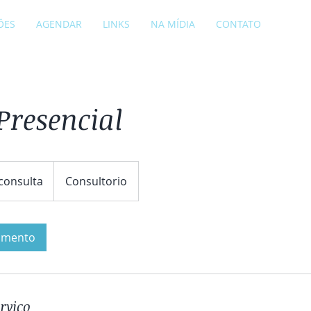
ÕES
AGENDAR
LINKS
NA MÍDIA
CONTATO
Presencial
consulta
Consultorio
damento
rviço