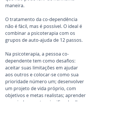
maneira.
O tratamento da co-dependência 
não é fácil, mas é possível. O ideal é 
combinar a psicoterapia com os 
grupos de auto-ajuda de 12 passos.
Na psicoterapia, a pessoa co-
dependente tem como desafios: 
aceitar suas limitações em ajudar 
aos outros e colocar-se como sua 
prioridade número um; desenvolver 
um projeto de vida próprio, com 
objetivos e metas realistas; aprender 
que ajudar o outro significa dar-lhe 
autonomia e responsabilidade para 
decidir que ajuda precisa, lidar com 
a culpa; perceber e expressar a 